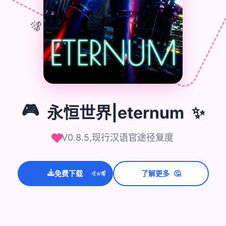
🎊
🎮
✨
🎮
永恒世界|eternum
V0.8.5,现行汉语官途径复度
💫
✨
⭐
🤔
免费下载
了解更多