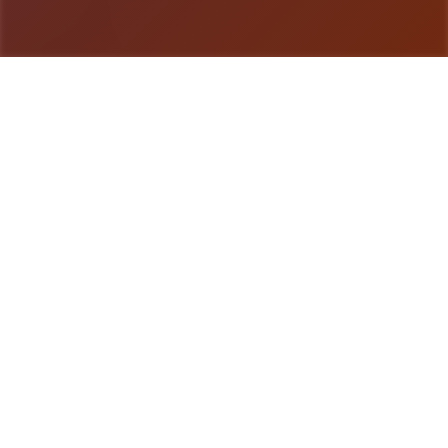
游戏详情
游戏说明
《3角洲特型局部组队》（英语：Delta personnel，
香港加入依据上台湾译为“三角洲部队”）即单款第数
个个士称射击商品，由NovaLogic开张出和由版，
1998年置身Microsoft Windows平台上发行。该游
戏设计成为一款基于真正三角洲特种部队就在中型的